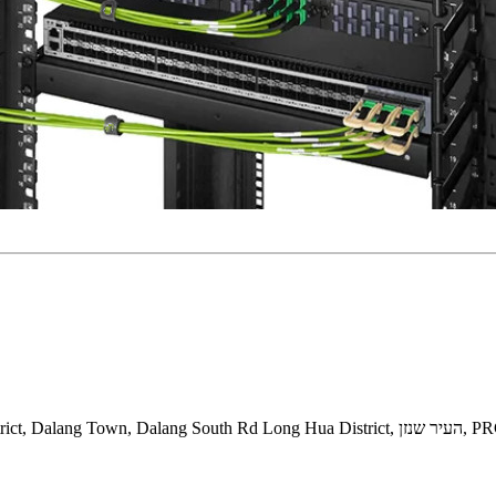
4F, ​​HeShengWenChuang Garden, Hebei Industrial District, Dalang Town, Dalang Sou, העיר שנזן, PRC