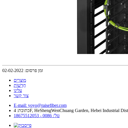
זמן פרסום: 02-02-2022
מוצרים
חֲדָשׁוֹת
עלינו
צור קשר
E-mail: yoyo@raisefiber.com
טל': 0086 - 18675512053