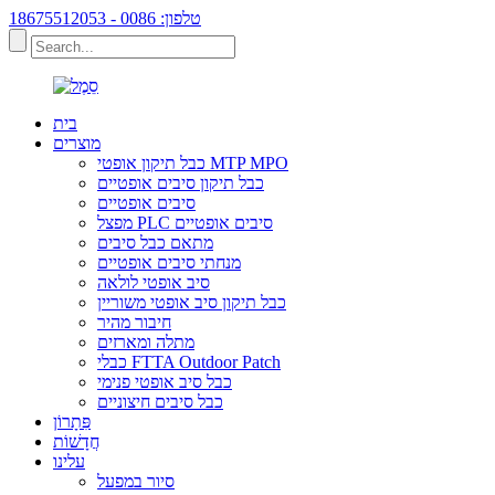
טלפון: 0086 - 18675512053
בית
מוצרים
כבל תיקון אופטי MTP MPO
כבל תיקון סיבים אופטיים
סיבים אופטיים
מפצל PLC סיבים אופטיים
מתאם כבל סיבים
מנחתי סיבים אופטיים
סיב אופטי לולאה
כבל תיקון סיב אופטי משוריין
חיבור מהיר
מתלה ומארזים
כבלי FTTA Outdoor Patch
כבל סיב אופטי פנימי
כבל סיבים חיצוניים
פִּתָרוֹן
חֲדָשׁוֹת
עלינו
סיור במפעל