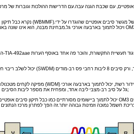
אופטיים, עם שכבת הגנה עבה.עם הדרישות ההולכות וגוברות של מרכז
גל על ​​סיב רב-מצבי ליבה אחד, ומפחית את מספר ליבות הסיבים נדרש ל-1/4 מהקודם, מה שמפחית מאוד את עלות החיווט של הרשת;