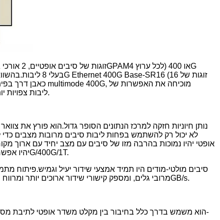
טכנולוגיית multimode התומכת ב-400G.בעתיד, 400G יהיה בשימוש נרחב, ויישומי multimode של 400g המבוססים על MPO 8 ליבות צפויות יותר בשוק.
לא יכול רק להשתמש בפחות ליבות סיבים מרובות מצבים כדי ל
אופטי יהיו נמוכות בהרבה מזו של סיבים עם מצב יחיד עם ארוך מקור
של ריבוי חלוקת גלים קצרים ושידור מקביל.לכבל תיקון סיבים אופטיים של OM5 יהיו אפשרויות יישום רחבות בעתיד מרכז נתונים סופר גדול של 100G/400G/1T.
סיבים מולטי-מודים היו תמיד אמצעי שידור יעיל וגמיש.פיתוח מת
OM5 המוגדר על ידי התקן החדש בתעשייה מותאם עבור משדרים מסוג SWDW ו-BiDi מרובי גלים, ומספק קישורי שידור ארוכים יותר ומרווח שדרוג רשת עבור רשתות שידור מהירות מעל 100GB/s.