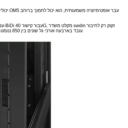
דופלקס LC עם שתי ליבות.ההבדל הוא שכל סיב SWDM עובד בארבעה אורכי גל שונים בין 850 ננומטר ל-940 ננומטר, שאחד מהם מוקדש לשידור אותות והשני מוקדש לקליטת אותות.