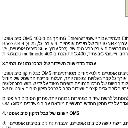
סיב אופטי OM5 תומך גם ב-400G Ethernet בעתיד.עבור יישומי Ethernet 400G במהירות גבוהה יותר, כגון 400G Base-SR4.2 (4 זוגות של סיבים אופטיים, 2 אורכי גל, 50GPAM4 לכל ערוץ) או 400G
Base-sr4.4 (4 זוגות של סיבים אופטיים, 4 אורכי גל, 25GNRZ לכל ערוץ ערוץ), נדרשים רק סיבים אופטיים OM5 בעלי 8 ליבות.בהשוואה לדור הראשון של 400G Ethernet 400G Base-SR16 (16 זוגות של
סיבים אופטיים, 25Gbps לכל ערוץ), מספר הסיבים האופטיים הנדרשים הוא רק רבע מזה של Ethernet מסורתי.SR16, כאבן דרך בפיתוח של טכנולוגיית multimode 400G, מוכיחה את האפשרות של
.עמוד בדרישות השידור של מרכז נתונים מהיר
3
כבל תיקון סיב אופטי OM5 נותן חיוניות חזקה למרכז הנתונים הסופר גדול.הוא פורץ את צוואר הבקבוק של טכנולוגיית שידור מקביל וקצב שידור נמוך שאומץ על ידי סיבים אופטיים מולטי-מודים מסורתיים.זה
רך גל קצר בעלויות נמוכות יותר, העלות וצריכת החשמל של מודול
ות החיווט של מרכז הנתונים תופחת מאוד על ידי שימוש בטכנולוגיה
ו להסתגל לרשת שידור במהירות גבוהה יותר.פתרון הסיבים האופטיים
4. יישום של כבל תיקון סיב אופטי OM5
① הוא משמש בדרך כלל בחיבור בין מקלט משדר אופטי לתיבת מסוף, והוא מיושם בתחומים מסוימים כגון מערכת תקשורת סיבים אופטיים, רשת גישה לסיבים אופטיים, העברת נתונים בסיבים אופטיים ו-