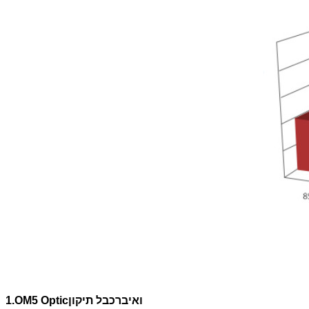
ו
איבר
כבל תיקון
ptic
O
5
M
1.O