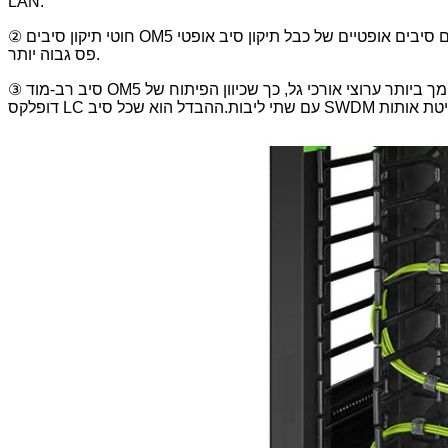
LAN.
② חוטי תיקון סיבים OM5 יכולים לשמש ליישומים ברוחב פס גבוה יותר.מכיוון שתהליך הייצור של קדם סיבים אופטיים של כבל תיקון סיב אופטי OM5 עבר אופטימיזציה משמעותית, הוא יכול לתמוך ברוחב
פס גבוה יותר.
③ סיב רב-מוד OM5 תומך ביותר ערוצי אורכי גל, כך שכיוון הפיתוח של SWDM4 עם ארבעה אורכי גל או BiDi עם שני אורכי גל זהה.בדומה ל-BiDi עבור קישור 40G, מקלט משדר swdm זקוק רק לחיבור