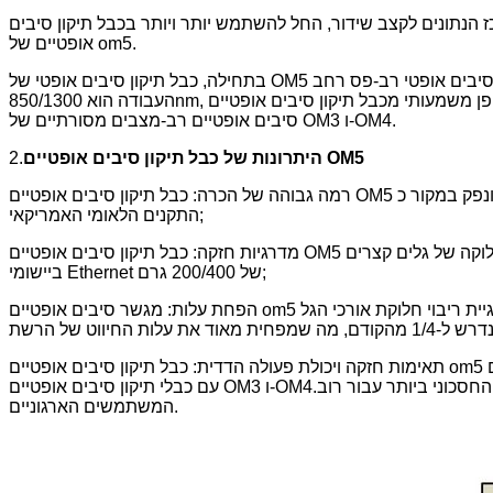
 הנתונים לקצב שידור, החל להשתמש יותר ויותר בכבל תיקון סיבים
אופטיים של om5.
בתחילה, כבל תיקון סיבים אופטי של OM5 נקרא כבל תיקון סיבים אופטי רב-פס רחב (WBMMF).זהו תקן חדש של מגשר סיבים אופטיים שהוגדרו על ידי TIA ו- IEC.קוטר הסיבים הוא 50/125um, אורך גל
העבודה הוא 850/1300nm, ויכול לתמוך בארבעה אורכי גל.מבחינת מבנה, הוא אינו שונה באופן משמעותי מכבל תיקון סיבים אופטיים OM3 ו-OM4, כך שהוא יכול להיות תואם לאחור באופן מלא עם כבל תיקון
סיבים אופטיים רב-מצבים מסורתיים של OM3 ו-OM4.
היתרונות של כבל תיקון סיבים אופטיים OM5
2.
רמה גבוהה של הכרה: כבל תיקון סיבים אופטיים OM5 הונפק במקור כ-TIA-492aae על ידי איגוד תעשיית התקשורת, והוכר פה אחד באוסף הערות ANSI / TIA-568.3-D של גרסה שהונפק על ידי איגוד
התקנים הלאומי האמריקאי;
מדרגיות חזקה: כבל תיקון סיבים אופטיים OM5 יכול לשלב ריבוי חלוקה של גלים קצרים (SWDM) וטכנולוגיית שידור מקביל בעתיד, ורק סיבים 8 ליבות רחבי פס רב-מודים (WBMMF) נדרשים כדי לתמוך
ביישומי Ethernet של 200/400 גרם;
הפחת עלות: מגשר סיבים אופטיים om5 מפיקה לקחים מטכנולוגיית ריבוי חלוקת אורכי הגל (WDM) של סיבים חד-מצביים, מרחיב את טווח אורכי הגל הזמין במהלך שידור רשת, יכול לתמוך בארבעה אורכי
תאימות חזקה ויכולת פעולה הדדית: כבל תיקון סיבים אופטיים om5 יכול לתמוך ביישומים מסורתיים כמו כבל תיקון סיבים אופטיים OM3 וכבל תיקון סיבים אופטיים OM4, והוא תואם באופן מלא ותפעול הדדי
עם כבלי תיקון סיבים אופטיים OM3 ו-OM4.לסיבים מולטי-מודים יש את היתרונות של עלות קישור נמוכה, צריכת חשמל נמוכה וזמינות גבוהה יותר.זה הפך לפתרון מרכז הנתונים החסכוני ביותר עבור רוב
המשתמשים הארגוניים.