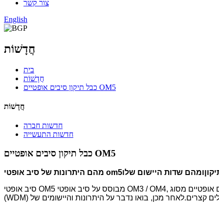
צור קשר
English
חֲדָשׁוֹת
בית
חֲדָשׁוֹת
כבל תיקון סיבים אופטיים OM5
חֲדָשׁוֹת
חדשות חברה
חדשות התעשייה
כבל תיקון סיבים אופטיים OM5
קון
מהם היתרונות של סיב אופטי om5
סיב אופטי OM5 מבוסס על סיב אופטי OM3 / OM4, והביצועים שלו מורחבים לתמיכה באורכי גל מרובים.כוונת התכנון המקורית של סיבים אופטיים מסוג om5 היא לעמוד בדרישות ריבוי חלוקת אורך גל