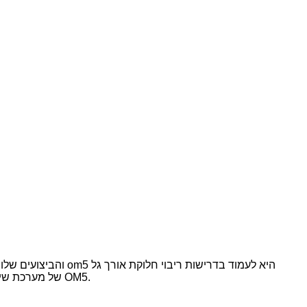
(WDM) של מערכת שידור רב-מודית.לכן, היישום היקר ביותר שלו הוא בתחום ריבוי חלוקת גלים קצרים.לאחר מכן, בואו נדבר על היתרונות והיישומים של OM5.