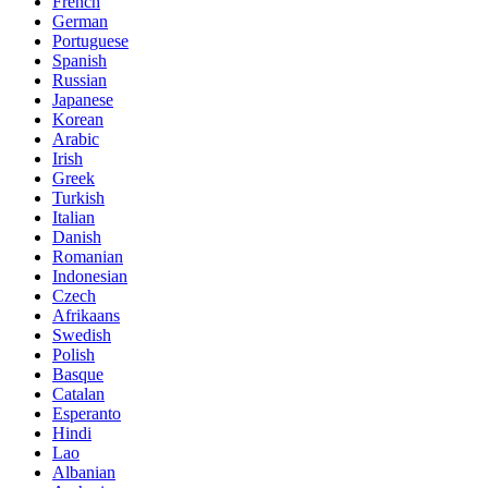
French
German
Portuguese
Spanish
Russian
Japanese
Korean
Arabic
Irish
Greek
Turkish
Italian
Danish
Romanian
Indonesian
Czech
Afrikaans
Swedish
Polish
Basque
Catalan
Esperanto
Hindi
Lao
Albanian