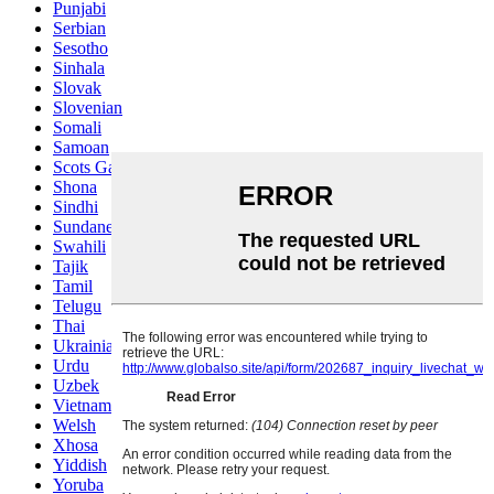
Punjabi
Serbian
Sesotho
Sinhala
Slovak
Slovenian
Somali
Samoan
Scots Gaelic
Shona
Sindhi
Sundanese
Swahili
Tajik
Tamil
Telugu
Thai
Ukrainian
Urdu
Uzbek
Vietnamese
Welsh
Xhosa
Yiddish
Yoruba