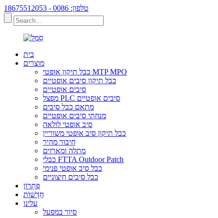
טלפון: 0086 - 18675512053
בית
מוצרים
כבל תיקון אופטי MTP MPO
כבל תיקון סיבים אופטיים
סיבים אופטיים
מפצל PLC סיבים אופטיים
מתאם כבל סיבים
מנחתי סיבים אופטיים
סיב אופטי לולאה
כבל תיקון סיב אופטי משוריין
חיבור מהיר
מתלה ומארזים
כבלי FTTA Outdoor Patch
כבל סיב אופטי פנימי
כבל סיבים חיצוניים
פִּתָרוֹן
חֲדָשׁוֹת
עלינו
סיור במפעל